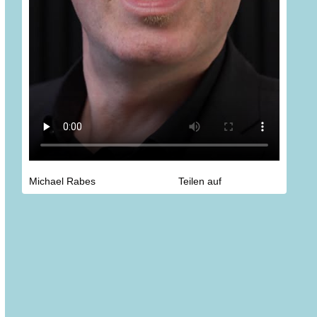
n

n

n

F

E

ü
Michael Rabes
Teilen auf
I
u

F
#
#
#
#
#