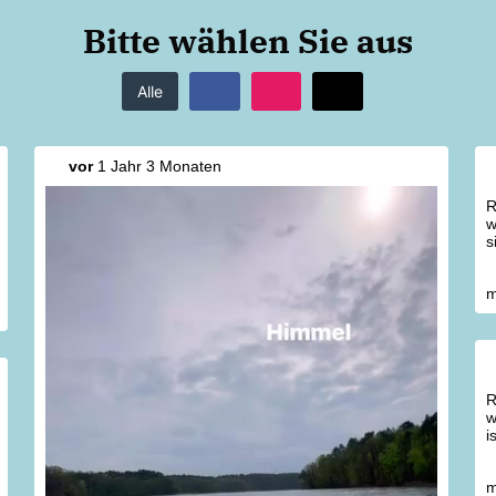
Bitte wählen Sie aus
Alle
vor
1 Jahr 3 Monaten
w
s
m
w
i
m