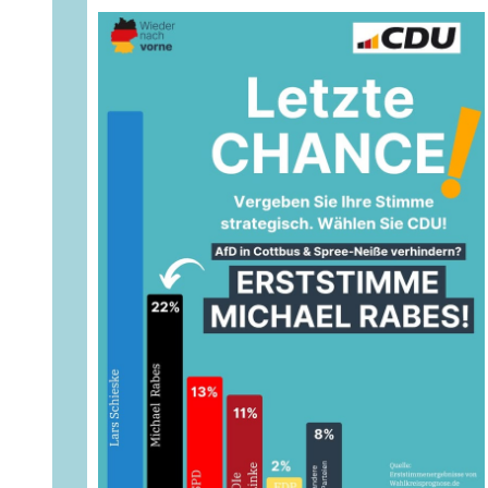
genau das ist, was uns jetzt bleibt: nicht aufzugeben,
weiter zu machen und den Blick nach vorne zu richten.
Wir dürfen den Mut nicht verlieren, denn Demokratie
lebt von uns allen.
Danke.
Michael
#
stimmederlausitz