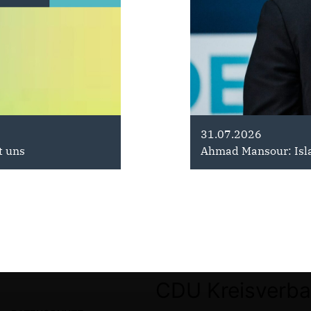
29.06.2026
31.07.2026
t uns
utschland steht zusammen
100 Tage Arbeit für Brandenburg
Ahmad Mansour: Is
CDU Kreisverba