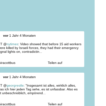
vor
1 Jahr 4 Monaten
RT @
nytimes
: Video showed that before 15 aid workers
ere killed by Israeli forces, they had their emergency
ignal lights on, contradictin...
iracottbus
Teilen auf
vor
1 Jahr 4 Monaten
RT @
georgrestle
: "Insgesamt ist alles, wirklich alles,
as ich hier jeden Tag sehe, es ist unfassbar. Also es
st unbeschreiblich, empörend...
iracottbus
Teilen auf