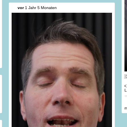
vor
1 Jahr 5 Monaten


L

m
V
✅
R
