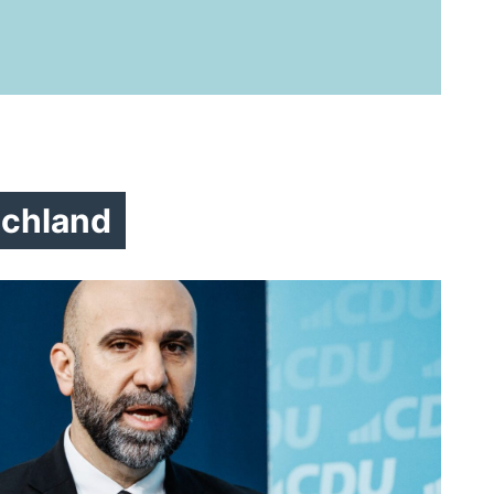
Patriotismus
#
Chaos
#
Ordnung
#
Sicherheit
Integration
chland