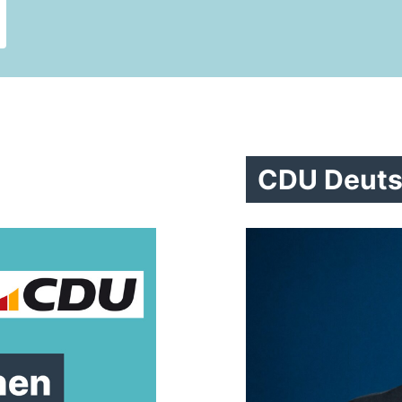
#
#
CDU Deuts